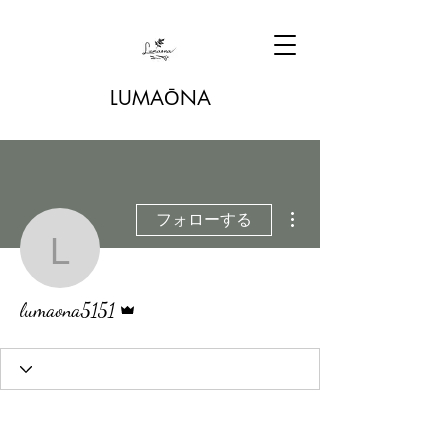
LUMAŌNA
その他
フォローする
lumaona5151
管理者
lumaona5151