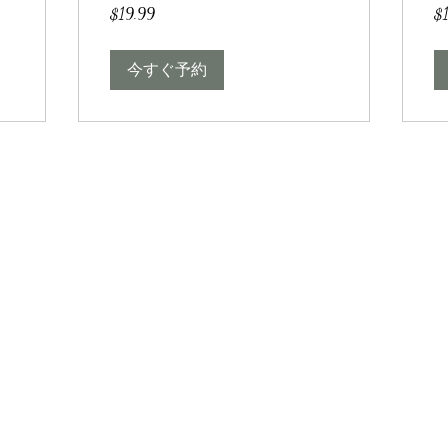
19.99
19
$19.99
$
米
米
ド
ド
ル
ル
今すぐ予約